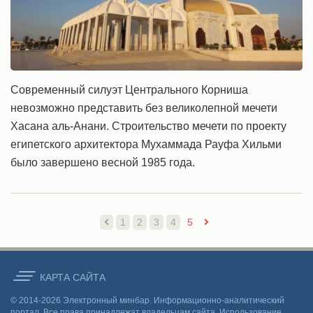
Современный силуэт Центрального Корниша
невозможно представить без великолепной мечети
Хасана аль-Анани. Строительство мечети по проекту
египетского архитектора Мухаммада Рауфа Хильми
было завершено весной 1985 года.
1
2
3
4
5
КАРТА CАЙТА
© 2014-2026 Электронный минбар. Информационно-аналитический
портал. Все права принадлежат владельцам сайта. Использование