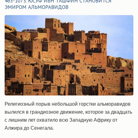
465-1073. ЮСУФ ИБН ТАШФИН СТАНОВИТСЯ
ЭМИРОМ АЛЬМОРАВИДОВ
Религиозный порыв небольшой горстки альморавидов
вылился в грандиозное движение, которое за двадцать
с лишним лет охватило всю Западную Африку от
Алжира до Сенегала.