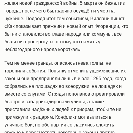
желая новой гражданской войны, 5 марта он бежал из
города, после чего был заочно осуждён и умер на
чужбине. Подводя итог тем событиям, Виллани пишет:
«Как показывает прежний и новый опыт Флоренции, кто
бы ни становился во главе народа или коммуны, все
были ниспровергнуты, потому что память у
неблагодарного народа короткая».
Тем не менее гранды, опасаясь гнева толпы, не
торопили события. Попытку отменить ущемляющие их
законы они предприняли лишь в июле 1295 года, когда
собрались на площадях во всеоружии, на лошадях и
вместе со слугами. Отряды пополанов отреагировали
быстро и забаррикадировали улицы, а также
приставили надёжных людей к приорам, чтобы те не
примкнули к рыцарям. Конфликт мог вылиться в
уличные бои, но обе партии согласились сложить
оружие и пересмотреть некоторые законы против