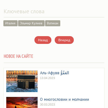
Ключевые слова
Италия
Эльмир Кулиев
Ватикан
Назад
Вперед
НОВОЕ НА САЙТЕ
Аль-Афувв العَفُوُّ
13.04.2023
О многословии и молчании
30.03.2023