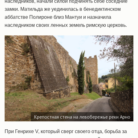
наследников, начали силой подчинять себе соседние
замки. Матильда же уединилась в бенедиктинском
аббатстве Полироне близ Мантуи и назначила
наследником своих ленных земель римскую церковь.
Крепостная стена на левобережье реки Арно
При Генрихе V, который сверг своего отца, борьба за