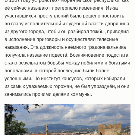
В 1207 году устройство Флорентийской республики, как
её сейчас называют, претерпело изменения. Из-за
участившихся преступлений было решено поставить
во главу исполнительной и судебной власти дворянина
из другого города, чтобы он разбирал тяжбы, приводил
в исполнение приговоры и осуществлял телесные
наказания. Эта должность наёмного градоначальника
получила название подеста́. Возникновение подестата
стало результатом борьбы между нобилями и богатыми
пополанами, в которой последние были более
успешными. Но институт консулов, которых избирали
из самых уважаемых горожан, не был упразднён, и они
занимались прочими делами коммуны.