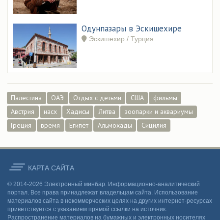
Одунпазары в Эскишехире
Эскишехир / Турция
Палестина
ОАЭ
Отдых с детьми
США
фильмы
Австрия
насх
Хадисы
Литва
зоопарки и аквариумы
Греция
время
Египет
Альмохады
Сицилия
КАРТА CАЙТА
© 2014-2026 Электронный минбар. Информационно-аналитический
портал. Все права принадлежат владельцам сайта. Использование
материалов сайта в некоммерческих целях на других интернет-ресурсах
приветствуется с указанием прямой ссылки на источник.
Распространение материалов на бумажных и электронных носителях