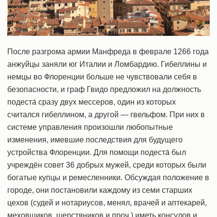
После разгрома армии Манфреда в феврале 1266 года
анжуйцы заняли юг Италии и Ломбардию. Гибеллины и
немцы во Флоренции больше не чувствовали себя в
безопасности, и граф Гвидо предложил на должность
подеста́ сразу двух мессеров, один из которых
считался гибеллином, а другой — гвельфом. При них в
системе управления произошли любопытные
изменения, имевшие последствия для будущего
устройства Флоренции. Для помощи подеста́ был
учреждён совет 36 добрых мужей, среди которых были
богатые купцы и ремесленники. Обсуждая положение в
городе, они постановили каждому из семи старших
цехов (судей и нотариусов, менял, врачей и аптекарей,
меховщиков, шерстяников и проч.) иметь консулов и