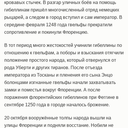
кровавых стычек. В разгар уличных боёв на помощь
гибеллинам пришёл многочисленный отряд немецких
рыцарей, а следом в город вступил и сам император. В
середине февраля 1248 года гвельфы прекратили
сопротивление и покинули Флоренцию.
В тот период много жестокостей учинили гибеллины по
отношению к гвельфам, а поборы и взыскания отягчили
положение простого народа, который отвернулся от
рода Уберти и других тиранов. После отъезда
императора из Тосканы и пленения его сына Энцо
болонцами изгнанные гвельфы начали захватывать
замки и поместья вокруг Флоренции. А после
поражения флорентийских гибеллинов при Феггине в
сентябре 1250 года в городе началось брожение.
20 октября вооружённые толпы народа вышли на
улицы Флоренции и подняли восстание. Нобили не