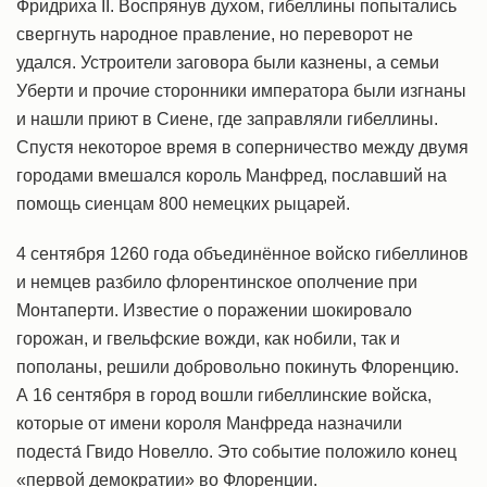
Фридриха II. Воспрянув духом, гибеллины попытались
свергнуть народное правление, но переворот не
удался. Устроители заговора были казнены, а семьи
Уберти и прочие сторонники императора были изгнаны
и нашли приют в Сиене, где заправляли гибеллины.
Спустя некоторое время в соперничество между двумя
городами вмешался король Манфред, пославший на
помощь сиенцам 800 немецких рыцарей.
4 сентября 1260 года объединённое войско гибеллинов
и немцев разбило флорентинское ополчение при
Монтаперти. Известие о поражении шокировало
горожан, и гвельфские вожди, как нобили, так и
пополаны, решили добровольно покинуть Флоренцию.
А 16 сентября в город вошли гибеллинские войска,
которые от имени короля Манфреда назначили
подеста́ Гвидо Новелло. Это событие положило конец
«первой демократии» во Флоренции.