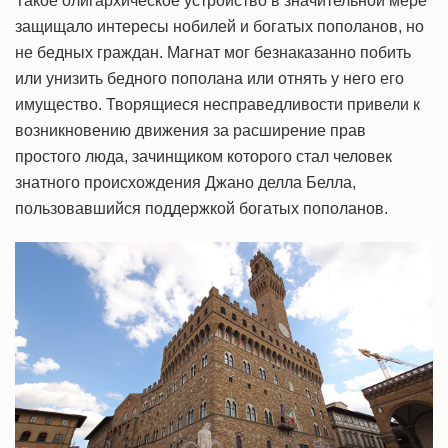
Такое олигархическое устройство в значительной мере
защищало интересы нобилей и богатых пополанов, но
не бедных граждан. Магнат мог безнаказанно побить
или унизить бедного пополана или отнять у него его
имущество. Творящиеся несправедливости привели к
возникновению движения за расширение прав
простого люда, зачинщиком которого стал человек
знатного происхождения Джано делла Белла,
пользовавшийся поддержкой богатых пополанов.