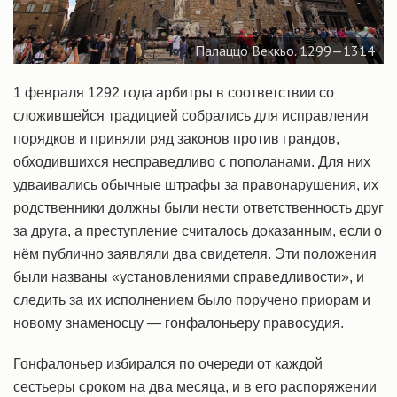
Палаццо Веккьо. 1299—1314
1 февраля 1292 года арбитры в соответствии со
сложившейся традицией собрались для исправления
порядков и приняли ряд законов против грандов,
обходившихся несправедливо с пополанами. Для них
удваивались обычные штрафы за правонарушения, их
родственники должны были нести ответственность друг
за друга, а преступление считалось доказанным, если о
нём публично заявляли два свидетеля. Эти положения
были названы «установлениями справедливости», и
следить за их исполнением было поручено приорам и
новому знаменосцу — гонфалоньеру правосудия.
Гонфалоньер избирался по очереди от каждой
сестьеры сроком на два месяца, и в его распоряжении