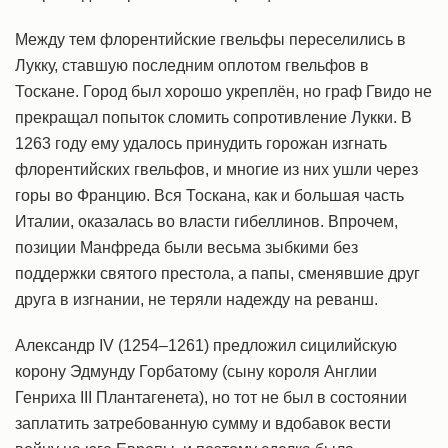
Между тем флорентийские гвельфы переселились в
Лукку, ставшую последним оплотом гвельфов в
Тоскане. Город был хорошо укреплён, но граф Гвидо не
прекращал попыток сломить сопротивление Лукки. В
1263 году ему удалось принудить горожан изгнать
флорентийских гвельфов, и многие из них ушли через
горы во Францию. Вся Тоскана, как и большая часть
Италии, оказалась во власти гибеллинов. Впрочем,
позиции Манфреда были весьма зыбкими без
поддержки святого престола, а папы, сменявшие друг
друга в изгнании, не теряли надежду на реванш.
Александр IV (1254–1261) предложил сицилийскую
корону Эдмунду Горбатому (сыну короля Англии
Генриха III Плантагенета), но тот не был в состоянии
заплатить затребованную сумму и вдобавок вести