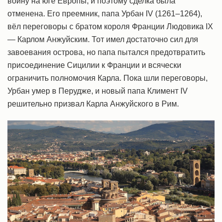
войну на юге Европы, и поэтому сделка была
отменена. Его преемник, папа Урбан IV (1261–1264),
вёл переговоры с братом короля Франции Людовика IX
— Карлом Анжуйским. Тот имел достаточно сил для
завоевания острова, но папа пытался предотвратить
присоединение Сицилии к Франции и всячески
ограничить полномочия Карла. Пока шли переговоры,
Урбан умер в Перудже, и новый папа Климент IV
решительно призвал Карла Анжуйского в Рим.