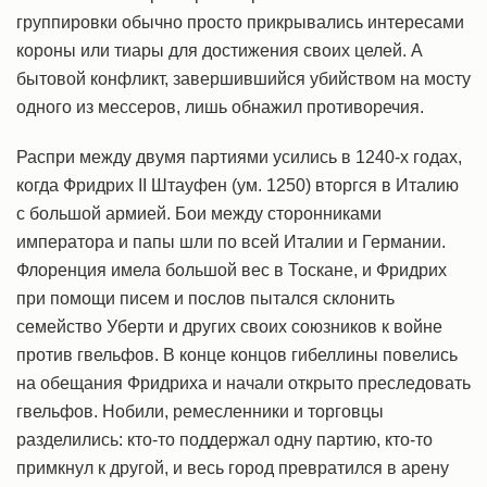
группировки обычно просто прикрывались интересами
короны или тиары для достижения своих целей. А
бытовой конфликт, завершившийся убийством на мосту
одного из мессеров, лишь обнажил противоречия.
Распри между двумя партиями усились в 1240-х годах,
когда Фридрих II Штауфен (ум. 1250) вторгся в Италию
с большой армией. Бои между сторонниками
императора и папы шли по всей Италии и Германии.
Флоренция имела большой вес в Тоскане, и Фридрих
при помощи писем и послов пытался склонить
семейство Уберти и других своих союзников к войне
против гвельфов. В конце концов гибеллины повелись
на обещания Фридриха и начали открыто преследовать
гвельфов. Нобили, ремесленники и торговцы
разделились: кто-то поддержал одну партию, кто-то
примкнул к другой, и весь город превратился в арену