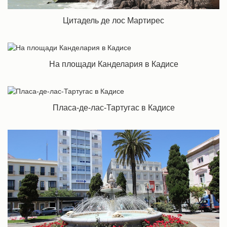
Цитадель де лос Мартирес
На площади Канделария в Кадисе
Пласа-де-лас-Тартугас в Кадисе