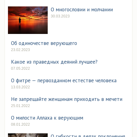
О многословии и молчании
30.03.2023
Об одиночестве верующего
23.02.2023
Какое из праведных деяний лучшее?
07.05.2022
О фитре — первозданном естестве человека
13.03.2022
Не запрещайте женщинам приходить в мечети
25.01.2022
О милости Аллаха к верующим
08.01.2022
О гибкости в делах поклонения