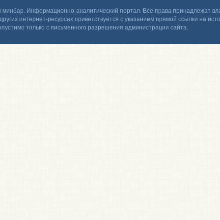
 минбар. Информационно-аналитический портал. Все права принадлежат вла
других интернет-ресурсах приветствуется с указанием прямой ссылки на ис
опустимо только с письменного разрешения администрации сайта.