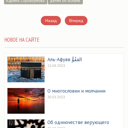
Карима Сорокоумова
детям об исламе
Назад
Вперед
НОВОЕ НА САЙТЕ
Аль-Афувв العَفُوُّ
13.04.2023
О многословии и молчании
30.03.2023
Об одиночестве верующего