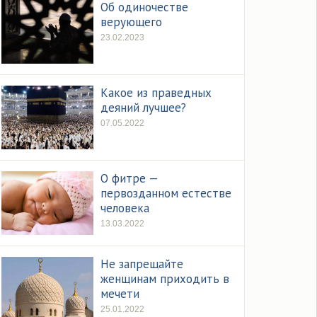
Об одиночестве
верующего
23.02.2023
Какое из праведных
деяний лучшее?
07.05.2022
О фитре —
первозданном естестве
человека
13.03.2022
Не запрещайте
женщинам приходить в
мечети
25.01.2022