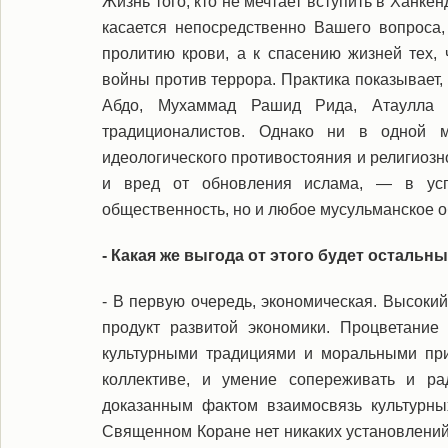
Жизнь того, кто не мечтает вступить в Ханке
касается непосредственно Вашего вопроса,
пролитию крови, а к спасению жизней тех, 
войны против террора. Практика показывает,
Абдо, Мухаммад Рашид Рида, Атаулла Б
традиционалистов. Однако ни в одной 
идеологического противостояния и религиозн
и вред от обновления ислама, — в усп
общественность, но и любое мусульманское о
- Какая же выгода от этого будет осталь
- В первую очередь, экономическая. Высоки
продукт развитой экономики. Процветание
культурными традициями и моральными при
коллективе, и умение сопереживать и ра
доказанным фактом взаимосвязь культурны
Священном Коране нет никаких установлений