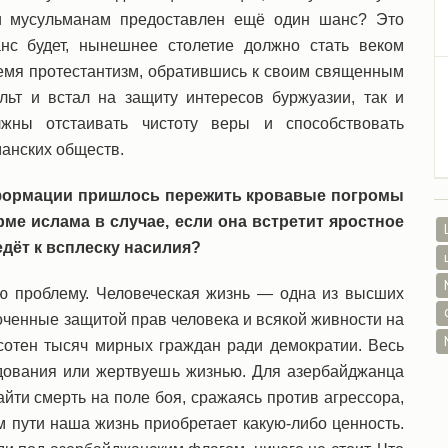
ли мусульманам предоставлен ещё один шанс? Это
нс будет, нынешнее столетие должно стать веком
емя протестантизм, обратившись к своим священным
льт и встал на защиту интересов буржуазии, так и
жны отстаивать чистоту веры и способствовать
анских обществ.
еформации пришлось пережить кровавые погромы
ме ислама в случае, если она встретит яростное
дёт к всплеску насилия?
ую проблему. Человеческая жизнь — одна из высших
оченные защитой прав человека и всякой живности на
сотен тысяч мирных граждан ради демократии. Весь
едования или жертвуешь жизнью. Для азербайджанца
айти смерть на поле боя, сражаясь против агрессора,
ом пути наша жизнь приобретает какую-либо ценность.