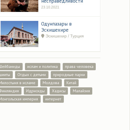
несправедливости
23.10.2021
Одунпазары в
Эскишехире
Эскишехир / Турция
Шейбаниды
ислам и политика
права человека
шииты
Отдых с детьми
природные парки
Милостыня в исламе
Молдова
Китай
Финляндия
Идрисиды
Хадисы
Малайзия
Монгольская империя
интернет