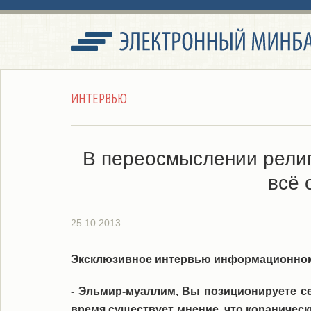
ИНТЕРВЬЮ
В переосмыслении религ
всё 
25.10.2013
Эксклюзивное интервью информационному а
- Эльмир-муаллим, Вы позиционируете се
время существует мнение, что кораничес