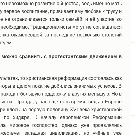
ого невозможно развитие общества, ведь именно мать
у первое воспитание, прививает ему любовь к труду и
е не ограничивается только семьёй, и её участие во
 необходимо. Традиционалисты могут не соглашаться
енка окаменевшей за последние несколько столетий
атуем.
е можно сравнить с протестантским движением в
зультатах, то христианская реформация состоялась как
оры в целом пока не добились значимых успехов. В
 находят большую поддержку, в других меньшую. Но в
листы. Правда, у нас ещё есть время, ведь в Европе
ришлось на первую половину XVI века христианской
 по хиджре. К началу европейской Реформации
ла мировое господство, однако уже проявлялись
ржествует западная цивилизация, но учёные уже