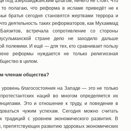
нди под азербайджанским флагом, ничего не стоит. Что
 то полагаю, что реформа в исламе приведёт не к
чьи братья сегодня становятся жертвами террора и
 что деятельность таких реформаторов, как Мухаммад
аязитов, встречала сопротивление со стороны
мусульманской стране дело не заходило дальше
ой полемики. И ещё — для тех, кто сравнивает пользу
ехе реформы нуждается не только религиозная
бщество в целом.
ным членам общества?
й уровень благосостояния на Западе — это не только
 протестантских наций во многом определяется их
нципами. Это и отношение к труду, и поведение в
доваться чужим успехам. Сегодня можно считать
х традиций с уровнем экономического развития. В
, препятствующих развитию здоровых экономических