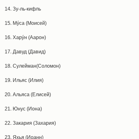
14. Зу-ль-кифль
15. Мýса (Моисей)
16. Харýн (Аарон)
17. Давуд (Давид)
18. Сулейман(Соломон)
19. Ильяс (Илия)
20. Альяса (Елисей)
21. Юнус (Иона)
22. Закария (Захария)
23. Яхья (Иоанн)