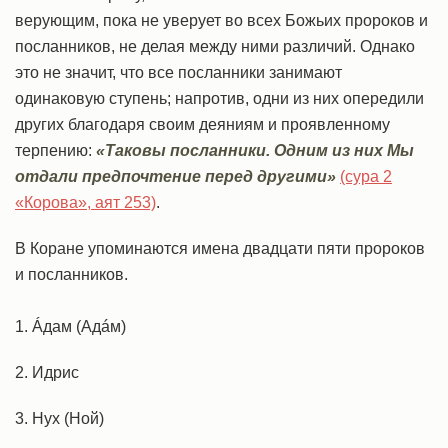
верующим, пока не уверует во всех Божьих пророков и
посланников, не делая между ними различий. Однако
это не значит, что все посланники занимают
одинаковую ступень; напротив, одни из них опередили
других благодаря своим деяниям и проявленному
терпению:
«Таковы посланники. Одним из них Мы
отдали предпочтение перед другими»
(сура 2
«Корова», аят 253)
.
В Коране упоминаются имена двадцати пяти пророков
и посланников.
1. Áдам (Адáм)
2. Идрис
3. Нух (Ной)