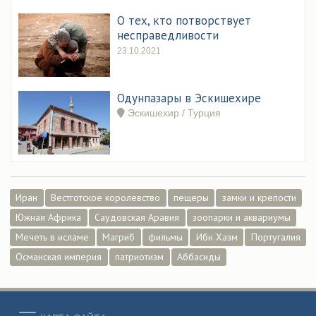
О тех, кто потворствует
несправедливости
23.10.2021
Одунпазары в Эскишехире
Эскишехир / Турция
Иран
Вестготское королевство
пещеры
замки и крепости
Южная Африка
Саудовская Аравия
зоопарки и аквариумы
Мечеть в исламе
Магриб
фильмы
Ибн Хазм
Португалия
Османская империя
патриотизм
Аббасиды