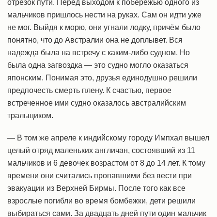
отрезок пути. Перед выходом к побережью одного из
мальчиков пришлось нести на руках. Сам он идти уже
не мог. Выйдя к морю, они угнали лодку, причём было
понятно, что до Австралии она не доплывет. Вся
надежда была на встречу с каким-либо судном. Но
была одна загвоздка — это судно могло оказаться
японским. Понимая это, друзья единодушно решили
предпочесть смерть плену. К счастью, первое
встреченное ими судно оказалось австралийским
тральщиком.
— В том же апреле к индийскому городу Импхал вышел
целый отряд маленьких англичан, состоявший из 11
мальчиков и 6 девочек возрастом от 8 до 14 лет. К тому
времени они считались пропавшими без вести при
эвакуации из Верхней Бирмы. После того как все
взрослые погибли во время бомбежки, дети решили
выбираться сами. За двадцать дней пути один мальчик