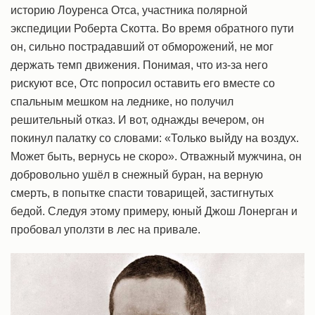
историю Лоуренса Отса, участника полярной
экспедиции Роберта Скотта. Во время обратного пути
он, сильно пострадавший от обморожений, не мог
держать темп движения. Понимая, что из-за него
рискуют все, Отс попросил оставить его вместе со
спальным мешком на леднике, но получил
решительный отказ. И вот, однажды вечером, он
покинул палатку со словами: «Только выйду на воздух.
Может быть, вернусь не скоро». Отважный мужчина, он
добровольно ушёл в снежный буран, на верную
смерть, в попытке спасти товарищей, застигнутых
бедой. Следуя этому примеру, юный Джош Лонерган и
пробовал уползти в лес на привале.