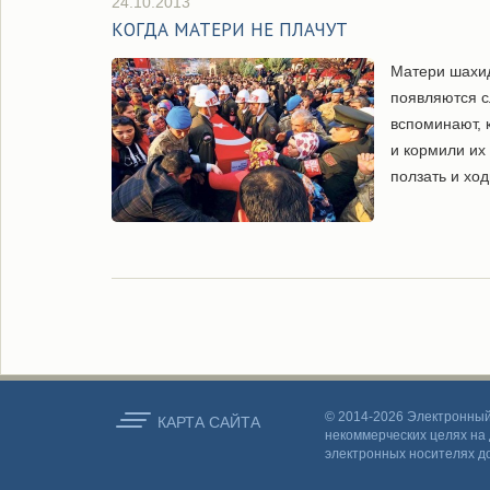
24.10.2013
КОГДА МАТЕРИ НЕ ПЛАЧУТ
Матери шахид
появляются с
вспоминают, 
и кормили их 
ползать и ход
© 2014-2026 Электронный
КАРТА CАЙТА
некоммерческих целях на 
электронных носителях д