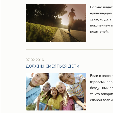
Больно видет
единоверцами
хуже, когда 
поколением п
родителей.
07.02.2016
ДОЛЖНЫ СМЕЯТЬСЯ ДЕТИ
Если в наше 
взрослых поп
бездушных пл
то что говори
слабой волей