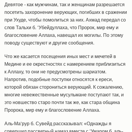
Девятое - как мужчинам, так и женщинам разрешается
посетить захоронение верующих, погибших в сражении
при Ухуде, чтобы помолиться за них. Ахмад передал со
слов Тальхи б. ‘Убейдуллаха, что Пророк, мир ему и
благословение Аллаха, навещал их могилы. По этому
поводу существуют и другие сообщения.
Что же касается посещения иных мест и мечетей в
Медине и ее окрестностях с намерением приблизиться
к Аллаху, то они не предусмотрены шариатом.
Напротив, подобные поступки относятся к ереси,
которой обязан сторониться верующий. К сожалению,
многие невежественные мусульмане поступают так, и
это новшество старо почти так же, как стара община
Пророка, мир ему и благословение Аллаха.
Аль-Ма‘рур б. Сувейд рассказывал: «Однажды я
совершил рассветный намаз вместе с ‘Умаром б. аль-