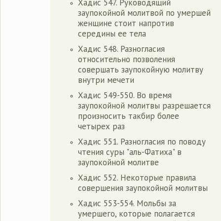
Хадис 547. Руководящий
заупокойной молитвой по умершей
женщине стоит напротив
середины ее тела
Хадис 548. Разногласия
относительно позволения
совершать заупокойную молитву
внутри мечети
Хадис 549-550. Во время
заупокойной молитвы разрешается
произносить такбир более
четырех раз
Хадис 551. Разногласия по поводу
чтения суры "аль-Фатиха" в
заупокойной молитве
Хадис 552. Некоторые правила
совершения заупокойной молитвы
Хадис 553-554. Мольбы за
умершего, которые полагается