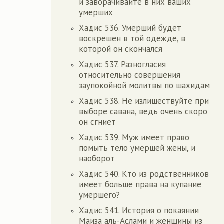
и заворачивайте в них ваших
умерших
Хадис 536. Умерший будет
воскрешен в той одежде, в
которой он скончался
Хадис 537. Разногласия
относительно совершения
заупокойной молитвы по шахидам
Хадис 538. Не излишествуйте при
выборе савана, ведь очень скоро
он сгниет
Хадис 539. Муж имеет право
помыть тело умершей жены, и
наоборот
Хадис 540. Кто из родственников
имеет больше права на купание
умершего?
Хадис 541. История о покаянии
Маиза аль-Аслами и женщины из