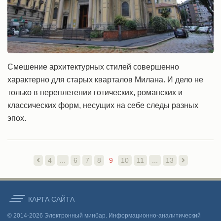
Смешение архитектурных стилей совершенно
характерно для старых кварталов Милана. И дело не
только в переплетении готических, романских и
классических форм, несущих на себе следы разных
эпох.
4
...
6
7
8
9
10
11
...
13
КАРТА CАЙТА
© 2014-2026 Электронный минбар. Информационно-аналитический