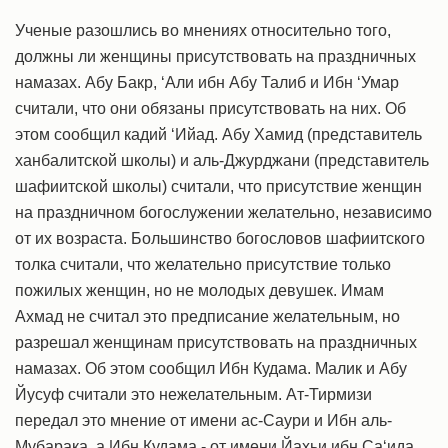
Ученые разошлись во мнениях относительно того,
должны ли женщины присутствовать на праздничных
намазах. Абу Бакр, ‘Али ибн Абу Талиб и Ибн ‘Умар
считали, что они обязаны присутствовать на них. Об
этом сообщил кадий ‘Ийад. Абу Хамид (представитель
ханбалитской школы) и аль-Джурджани (представитель
шафиитской школы) считали, что присутствие женщин
на праздничном богослужении желательно, независимо
от их возраста. Большинство богословов шафиитского
толка считали, что желательно присутствие только
пожилых женщин, но не молодых девушек. Имам
Ахмад не считал это предписание желательным, но
разрешал женщинам присутствовать на праздничных
намазах. Об этом сообщил Ибн Кудама. Малик и Абу
Йусуф считали это нежелательным. Ат-Тирмизи
передал это мнение от имени ас-Саури и Ибн аль-
Мубарака, а Ибн Кудама - от имени Йахьи ибн Са‘ида