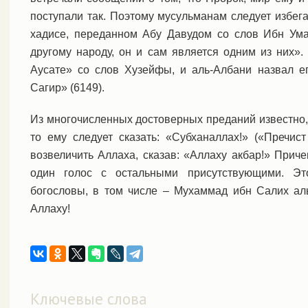
поступали так. Поэтому мусульманам следует избег
хадисе, переданном Абу Давудом со слов Ибн Умар
другому народу, он и сам является одним из них».
Аусате» со слов Хузейфы, и аль-Албани назвал е
Сагир» (6149).
Из многочисленных достоверных преданий известно, 
то ему следует сказать: «Субханаллах!» («Пречис
возвеличить Аллаха, сказав: «Аллаху акбар!» Приче
один голос с остальными присутствующими. Эт
богословы, в том числе – Мухаммад ибн Салих аль
Аллаху!
Ключевые слова