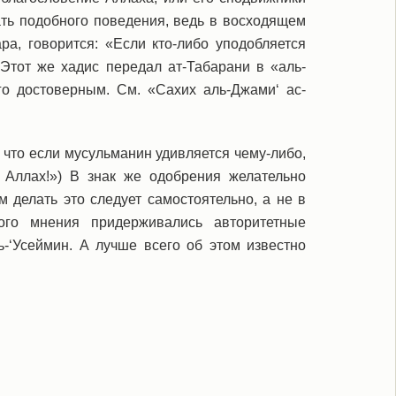
ать подобного поведения, ведь в восходящем
а, говорится: «Если кто-либо уподобляется
 Этот же хадис передал ат-Табарани в «аль-
го достоверным. См. «Сахих аль-Джами‘ ас-
что если мусульманин удивляется чему-либо,
т Аллах!») В знак же одобрения желательно
м делать это следует самостоятельно, а не в
ого мнения придерживались авторитетные
-‘Усеймин. А лучше всего об этом известно