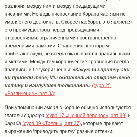
различия между ним и между предыдущими
писаниями. Но ведь ниспослание Корана частями не
умаляет его достоинств. Скорее наоборот, это является
его преимуществом перед предыдущими
откровениями, ограниченными пространственно-
временными рамками. Сравнения, к которым
прибегают люди, не всегда оказываются правильными
и меткими. Между тем коранические сравнения всегда
правдивы и безукоризненны:
«Какую бы притчу они
ни привели тебе, Мы обязательно откроем тебе
истину и наилучшее толкование»
(сура 25
«Различение», аят 33)
.
При упоминании
амсāл
в Коране обычно используются
глаголы
cаррафа
(сура 17 «Ночной перенос», аят 89)
и
дараба
(сура 39 «Толпы», аят 27)
, которые придают
выражению ‘приводить притчу’ разные оттенки.