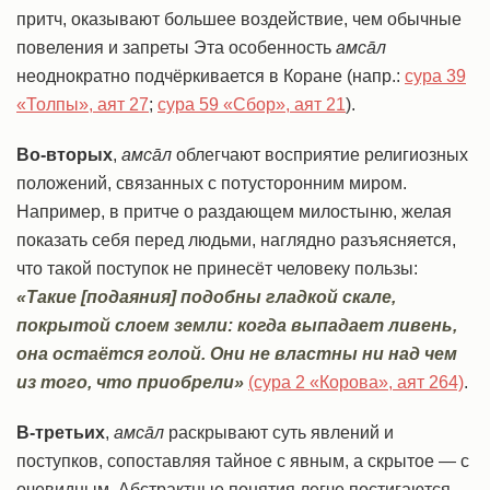
притч, оказывают большее воздействие, чем обычные
повеления и запреты Эта особенность
амсāл
неоднократно подчёркивается в Коране (напр.:
сура 39
«Толпы», аят 27
;
сура 59 «Сбор», аят 21
).
Во-вторых
,
амсāл
облегчают восприятие религиозных
положений, связанных с потусторонним миром.
Например, в притче о раздающем милостыню, желая
показать себя перед людьми, наглядно разъясняется,
что такой поступок не принесёт человеку пользы:
«Такие [подаяния] подобны гладкой скале,
покрытой слоем земли: когда выпадает ливень,
она остаётся голой. Они не властны ни над чем
из того, что приобрели»
(сура 2 «Корова», аят 264)
.
В-третьих
,
амсāл
раскрывают суть явлений и
поступков, сопоставляя тайное с явным, а скрытое — с
очевидным. Абстрактные понятия легче постигаются,