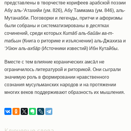
представлены в творчестве корифеев арабской поэзии
Абу аль-‘Атахийи (ум. 826), Абу Таммама (ум. 846), аль-
Мутанабби. Поговорки и легенды, притчи и афоризмы
были собраны и систематизированы в десятках
сочинений, среди которых
Китāб аль-байāн ва-т-
табьин
(Книга о риторике и изъяснении) аль-Джахиза и
‘Уйюн аль-ахбāр
(Источники известий) Ибн Кутайбы.
Вместе с тем влияние коранических амсāл не
ограничилось литературой и риторикой. Они сыграли
значимую роль в формировании нравственного
сознания мусульманских народов и на протяжении
многих веков поддерживают образность их мышления.
Ключевые слова