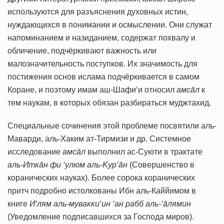
используются для разъяснения духовных истин,
нуждающихся в понимании и осмыслении. Они служат
напоминанием и назиданием, содержат похвалу и
обличение, подчёркивают важность или
малозначительность поступков. Их значимость для
постижения основ ислама подчёркивается в самом
Коране, и поэтому имам аш-Шафи‘и относил
амсāл
к
тем наукам, в которых обязан разбираться муджтaхид.
Специальные сочинения этой проблеме посвятили аль-
Маварди, аль-Хаким ат-Тирмизи и др. Системное
исследование
амсāл
выполнил ас-Суюти в трактате
аль-Иткāн фи ‘улюм аль-Kур’āн
(Совершенство в
коранических науках). Более сорока коранических
притч подробно истолкованы Ибн аль-Каййимом в
книге
И‘лям аль-мувакки‘ин ‘ан рабб аль-‘āлямин
(Уведомление подписавшихся за Господа миров).