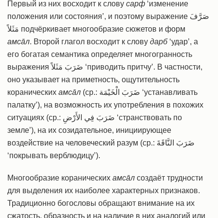
Первый из них восходит к слову
cарф
‘изменение
положения или состояния’, и поэтому выражение صَرَّفَ
مَثَلاً подчёркивает многообразие сюжетов и форм
амсāл
. Второй глагол восходит к слову
дарб
‘удар’, а
его богатая семантика определяет многогранность
выражения ضَرَبَ مَثَلاً ‘приводить притчу’. В частности,
оно указывает на приметность, ощутительность
коранических
амсāл
(ср.: ضَرَبَ الْخَيْمَة ‘устанавливать
палатку’), на возможность их употребления в похожих
ситуациях (ср.: ضَرَبَ فِي الأَرْضِ ‘странствовать по
земле’), на их созидательное, инициирующее
воздействие на человеческий разум (ср.: ضَرَبَ النَّاقَةَ
‘покрывать верблюдицу’).
Многообразие коранических
амсāл
создаёт трудности
для выделения их наиболее характерных признаков.
Традиционно богословы обращают внимание на их
сжатость, образность и на наличие в них аналогий или