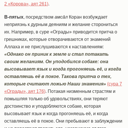
2 «Корова», аят 261)
.
В-пятых
, посредством
амсāл
Коран возбуждает
неприязнь к дурным деяниям и желание сторониться
их. Например, в суре «Ограды» приводится притча о
грешниках, которые отворачиваются от знамений
Аллаха и не прислушиваются к наставлениям:
«Однако он приник к земле и стал потакать
своим желаниям. Он уподобился собаке: она
высовывает язык и когда прогоняешь её, и когда
оставляешь её в покое. Такова притча о тех,
которые считают ложью Наши знамения»
(сура 7
«Ограды», аят 176)
. Потакая низменным страстям и
помышляя только об удовольствиях, они теряют
достоинство и уподобляются собаке, которая
высовывает язык и когда прогоняешь её, и когда
оставляешь её в покое. Они пребывают в заблуждении