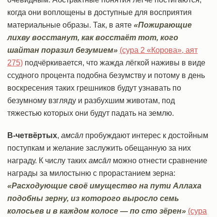
когда они воплощены в доступные для восприятия
материальные образы. Так, в аяте
«Пожирающие
лихву восстанут, как восстаёт тот, кого
шайтан поразил безумием»
(сура 2 «Корова», аят
275)
подчёркивается, что жажда лёгкой наживы в виде
ссудного процента подобна безумству и потому в день
воскресения таких грешников будут узнавать по
безумному взгляду и разбухшим животам, под
тяжестью которых они будут падать на землю.
В-четвёртых
,
амсāл
пробуждают интерес к достойным
поступкам и желание заслужить обещанную за них
награду. К числу таких
амсāл
можно отнести сравнение
награды за милостыню с прорастанием зерна:
«Расходующие своё имущество на пути Аллаха
подобны зерну, из которого выросло семь
колосьев и в каждом колосе — по сто зёрен»
(сура