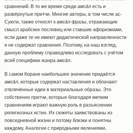
сравнений. В то же время среди
амсāл
есть и
развёрнутые притчи. Многие авторы, в том числе ас-
Суюти, также относят к
амсāл
фразы, отражающие
смысл арабских пословиц или ставшие афоризмами,
если даже те не имеют дидактической направленности
и не содержат сравнения. Поэтому, на наш взгляд,
данную проблему справедливо исследовать с учётом
всей специфики жанра
амсāл
.
В самом Коране наибольшее значение придаётся
амсāл
, которые содержат наставления и облачают
отвлечённые идеи в материальные образы. Это
собственно притчи, которые благодаря метким
сравнениям играют важную роль в разъяснении
религиозных истин. Их сюжеты заимствованы из
повседневной жизни и потому близки и понятны
каждому. Аналогии с природными явлениями,