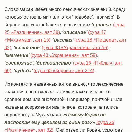
Слово
масал
имеет много лексических значений, среди
которых основными являются ‘подобие’, ‘пример’. В
Коране оно употребляется в значениях
‘притча’
(сура
25 «Различение», аят 39)
,
‘описание’
(сура 47
«Мухаммад», аят 15)
,
‘рассказ’
(сура 18 «Пещера», аят
32)
,
‘назидание’
(сура 43 «Украшения», аят 56)
,
‘знамение’
(сура 43 «Украшения», аят 59)
,
‘состояние’, ‘достоинство’
(сура 16 «Пчёлы», аят
60)
,
‘судьба’
(сура 60 «Корова», аят 214)
.
Из контекста названных аятов видно, что лексические
значения слова
масал
так или иначе связаны со
сравнением или аналогией. Например, притчей были
названы возражения язычников, которые пытались
опровергнуть Мухаммада:
«Почему Коран не
ниспослан ему целиком за один раз?»
(сура 25
«Различение», аят 32)
. Они отвергли Коран, усмотрев