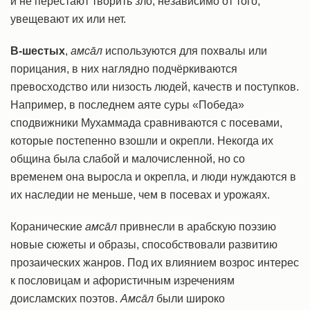
и не перестают творить зло, независимо от того,
увещевают их или нет.
В-шестых
,
амсāл
используются для похвалы или
порицания, в них наглядно подчёркиваются
превосходство или низость людей, качеств и поступков.
Например, в последнем аяте суры «Победа»
сподвижники Мухаммада сравниваются с посевами,
которые постепенно взошли и окрепли. Некогда их
община была слабой и малочисленной, но со
временем она выросла и окрепла, и люди нуждаются в
их наследии не меньше, чем в посевах и урожаях.
Коранические
амсāл
привнесли в арабскую поэзию
новые сюжеты и образы, способствовали развитию
прозаических жанров. Под их влиянием возрос интерес
к пословицам и афористичным изречениям
доисламских поэтов.
Амсāл
были широко