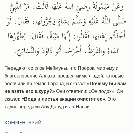
وعَنْ مَيْمُونَةَ رضيَ اللهُ عَنْهَا قَالَتْ: مَرَّ النَّبِيُّ
صَلَّى اللَّهُ عَلَيْهِ وَسَلَّمَ بِشَاةٍ يَجُرُّونَها، فَقَالَ: لَوْ
أَخَذْتُمْ إِهَابَها فَقَالُوا: إِنَّهَا مَيْتَةٌ، فَقَالَ: يُطَهِّرُهَا
المَاءُ والقَرَظُ. أَخْرَجَه أَبُو دَاوُدَ وَالنَّسَائِيّ.
Передают со слов Меймуны, что Пророк, мир ему и
благословение Аллаха, прошел мимо людей, которые
волочили по земле барана, и сказал:
«Почему бы вам
не взять его шкуру?»
Они ответили: «Он подох». Он
сказал:
«Вода и листья акации очистят ее»
. Этот
хадис передали Абу Давуд и ан-Насаи.
КОММЕНТАРИЙ