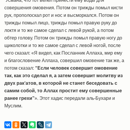
‘Усмана, что тот велел принести ему воды для
совершения омовения. Потом он трижды помыл кисти
рук, прополоскал рот и нос и высморкался. Потом он
трижды помыл лицо, трижды помыл правую руку до
локтя и то же самое сделал с левой рукой, а потом
обтер голову. Потом он трижды помыл правую ногу до
щиколотки и то же самое сделал с левой ногой, после
чего сказал: «Я видел, как Посланник Аллаха, мир ему
и благословение Аллаха, совершил омовение так же, а
потом сказал:
“Если человек совершит омовение
так, как это сделал я, а затем совершит молитву из
двух рак‘атов, в которой не станет беседовать с
самим собой, то Аллах простит ему совершенные
ранее грехи”
». Этот хадис передали аль-Бухари и
Муслим.