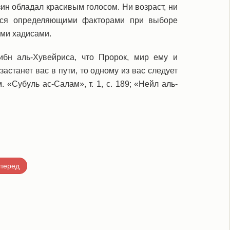
зин обладал красивым голосом. Ни возраст, ни
ются определяющими факторами при выборе
ыми хадисами.
бн аль-Хувейриса, что Пророк, мир ему и
астанет вас в пути, то одному из вас следует
 «Субуль ас-Салам», т. 1, с. 189; «Нейл аль-
перед