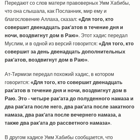
Передают со слов матери правоверных Умм Хабибы,
что она слышала, как Посланник, мир ему и
благословение Аллаха, сказал:
«Для того, кто
совершит двенадцать рак‘атов в течение дня и
ночи, воздвигнут дом в Раю»
. Этот хадис передал
Муслим, и в одной из версий говорится:
«Для того, кто
совершит за день двенадцать дополнительных
рак‘атов, воздвигнут дом в Раю»
.
Ат-Тирмизи передал похожий хадис, в котором
говорится:
«Для того, кто совершит двенадцать
рак‘атов в течение дня и ночи, воздвигнут дом в
Раю. Это - четыре рак‘ата до полуденного намаза и
два рак‘ата после него, два рак‘ата после закатного
намаза, два рак‘ата после вечернего намаза, а
также два рак‘ата до рассветного намаза»
.
В другом хадисе Умм Хабибы сообщается, что