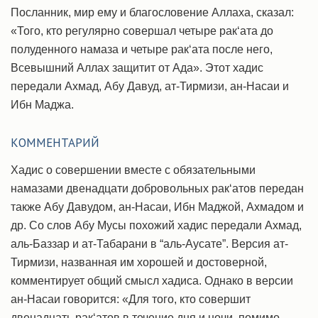
Посланник, мир ему и благословение Аллаха, сказал:
«Того, кто регулярно совершал четыре рак‘ата до
полуденного намаза и четыре рак‘ата после него,
Всевышний Аллах защитит от Ада». Этот хадис
передали Ахмад, Абу Давуд, ат-Тирмизи, ан-Насаи и
Ибн Маджа.
КОММЕНТАРИЙ
Хадис о совершении вместе с обязательными
намазами двенадцати добровольных рак‘атов передан
также Абу Давудом, ан-Насаи, Ибн Маджой, Ахмадом и
др. Со слов Абу Мусы похожий хадис передали Ахмад,
аль-Баззар и ат-Табарани в “аль-Аусате”. Версия ат-
Тирмизи, названная им хорошей и достоверной,
комментирует общий смысл хадиса. Однако в версии
ан-Насаи говорится: «Для того, кто совершит
двенадцать рак‘атов в течение дня и ночи, помимо