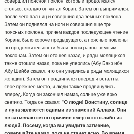
совершил поясной поклон, который продолжался
столько, сколько он читал Коран. Затем он выпрямился,
после чего пал ниц и совершил два земных поклона.
Затем он поднялся на ноги и совершил еще три
поясных поклона, причем каждое последующее чтение
Корана было короче предыдущего, а поясные поклоны
по продолжительности были почти равны земным
поклонам. Затем он отошел назад, и ряды молящихся
также отошли назад, пока не уперлись (Абу Бакр ибн
Абу Шейба сказал, что они уперлись в ряды молящихся
женщин). Затем он продвинулся вперед и встал на
свое прежнее место, и люди также продвинулись
вперед. Когда он закончил намаз, солнце уже ярко
светило. Тогда он сказал:
“О люди! Воистину, солнце
и луна являются одними из знамений Аллаха. Они
не затмеваются по причине смерти кого-либо из
людей. Посему, когда вы увидите затмение,
совершайте намаз, пока не станет ясно. Во время