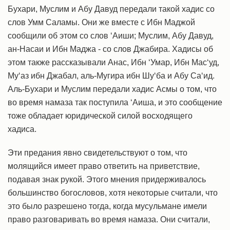
Бухари, Муслим и Абу Давуд передали такой хадис со
слов Умм Саламы. Они же вместе с Ибн Маджой
сообщили об этом со слов ‘Аиши; Муслим, Абу Давуд,
ан-Насаи и Ибн Маджа - со слов Джабира. Хадисы об
этом также рассказывали Анас, Ибн ‘Умар, Ибн Мас‘уд,
Му‘аз ибн Джабал, аль-Мугира ибн Шу‘ба и Абу Са‘ид.
Аль-Бухари и Муслим передали хадис Асмы о том, что
во время намаза так поступила ‘Аиша, и это сообщение
тоже обладает юридической силой восходящего
хадиса.
Эти предания явно свидетельствуют о том, что
молящийся имеет право ответить на приветствие,
подавая знак рукой. Этого мнения придерживалось
большинство богословов, хотя некоторые считали, что
это было разрешено тогда, когда мусульмане имели
право разговаривать во время намаза. Они считали,