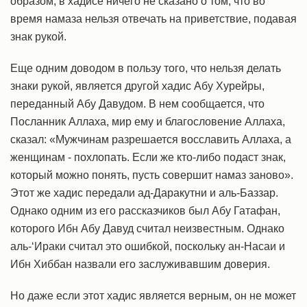
образом, в хадисе ничего не сказано о том, что во
время намаза нельзя отвечать на приветствие, подавая
знак рукой.
Еще одним доводом в пользу того, что нельзя делать
знаки рукой, является другой хадис Абу Хурейры,
переданный Абу Давудом. В нем сообщается, что
Посланник Аллаха, мир ему и благословение Аллаха,
сказал: «Мужчинам разрешается восславить Аллаха, а
женщинам - похлопать. Если же кто-либо подаст знак,
который можно понять, пусть совершит намаз заново».
Этот же хадис передали ад-Даракутни и аль-Баззар.
Однако одним из его рассказчиков был Абу Гатафан,
которого Ибн Абу Давуд считал неизвестным. Однако
аль-‘Ираки считал это ошибкой, поскольку ан-Насаи и
Ибн Хиббан назвали его заслуживавшим доверия.
Но даже если этот хадис является верным, он не может