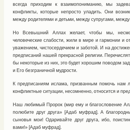
всегда приходим к взаимопониманию, мы задев
конфликты, которые непросто уладить. Они возни
между родителями и детьми, между супругами, между
Но Всевышний Аллах желает, чтобы мы, несм
человеческие слабости, жили в мире и гармонии и от
уважением, чистосердечием и заботой. И на достиж
предписаний нашей прекрасной религии. Перечислят
бы некоторые из них, это будет хорошим поводом за
и Его безграничной мудрости.
К предписаниям ислама, призванным помочь нам лю
конфликтные ситуации, несомненно, относится и пр
Наш любимый Пророк (мир ему и благословение Алл
полюбите друг друга» [Адаб муфрад]. А благород
сыновья мои! Одаривайте друг друга, ибо, поисти
вами!» [Адаб муфрад].