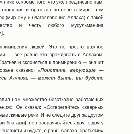
 ничего, кроме того, что уже предписано нам,
 отношения и братство по вере в мире этом
к (мир ему и благословение Аллаха) с такой
ущество и честь любого мусульманина
].
примирении людей. Это не просто важное
ми — всё равно что враждовать с Аллахом,
братьев и склоняться к примирению — значит
оране сказано:
«Поистине, верующие —
есь Аллаха, — может быть, вы будете
тавил нам множество безотказно работающих
ниях. Он сказал: «Остерегайтесь скверных
ые лживые речи. И не следите друг за другом
ми благами], не поворачивайтесь друг к другу
 ненависти и будьте, о рабы Аллаха, братьями»