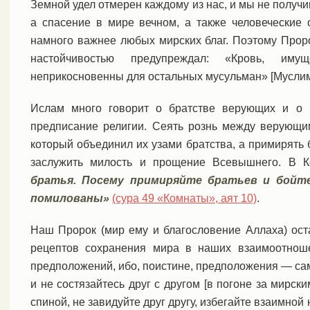
Земной удел отмерен каждому из нас, и мы не получим
а спасение в мире вечном, а также человеческие
намного важнее любых мирских благ. Поэтому Проро
настойчивостью предупреждал: «Кровь, им
неприкосновенны для остальных мусульман» [Муслим
Ислам много говорит о братстве верующих и о 
предписание религии. Сеять рознь между верующи
который объединил их узами братства, а примирять 
заслужить милость и прощение Всевышнего. В К
братья. Посему примиряйте братьев и бойт
помилованы»
(сура 49 «Комнаты», аят 10)
.
Наш Пророк (мир ему и благословение Аллаха) ос
рецептов сохранения мира в наших взаимоотноше
предположений, ибо, поистине, предположения — сам
и не состязайтесь друг с другом [в погоне за мирски
спиной, не завидуйте друг другу, избегайте взаимной