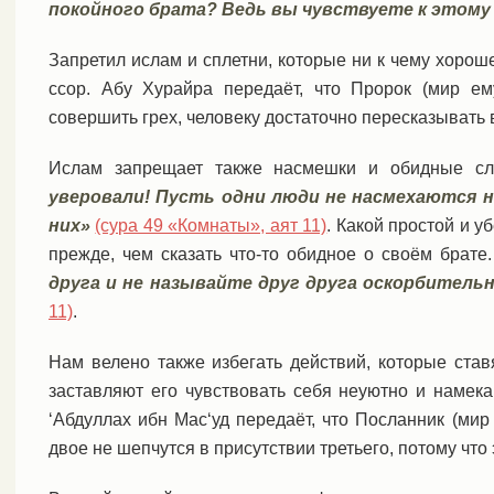
покойного брата? Ведь вы чувствуете к этом
Запретил ислам и сплетни, которые ни к чему хорош
ссор. Абу Хурайра передаёт, что Пророк (мир ем
совершить грех, человеку достаточно пересказывать в
Ислам запрещает также насмешки и обидные сл
уверовали! Пусть одни люди не насмехаются н
них»
(сура 49 «Комнаты», аят 11)
. Какой простой и 
прежде, чем сказать что-то обидное о своём брат
друга и не называйте друг друга оскорбител
11)
.
Нам велено также избегать действий, которые став
заставляют его чувствовать себя неуютно и намекаю
‘Абдуллах ибн Мас‘уд передаёт, что Посланник (мир
двое не шепчутся в присутствии третьего, потому что 