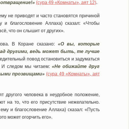
у отвращение!»
(сура 49 «Комнаты», аят 12)
.
ему не приводят и часто становятся причиной
у и благословение Аллаха) сказал: «Чтобы
сё, что он слышит от других».
ова. В Коране сказано:
«О вы, которые
ад другими, ведь может быть, те лучше
убедительный повод остановиться и задуматься
е. И следом мы читаем:
«Не обижайте друг
ьными прозвищами»
(сура 49 «Комнаты», аят
ят другого человека в неудобное положение,
т на то, что его присутствие нежелательно.
 ему и благословение Аллаха) сказал: «Пусть
это может огорчить его».