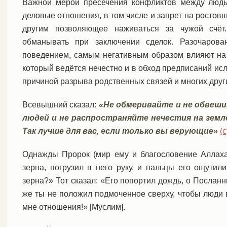
Важной мерой пресечения конфликтов между людь
деловые отношения, в том числе и запрет на ростовщ
другим позволяющее наживаться за чужой счёт
обманывать при заключении сделок. Разочарова
поведением, самым негативным образом влияют на 
который ведётся нечестно и в обход предписаний исл
причиной разрыва родственных связей и многих други
Всевышний сказал:
«Не обмеривайте и не обвеши
людей и не распространяйте нечестия на земле 
Так лучше для вас, если только вы верующие»
(
Однажды Пророк (мир ему и благословение Аллаха
зерна, погрузил в него руку, и пальцы его ощутили
зерна?» Тот сказал: «Его попортил дождь, о Посланн
же ты не положил подмоченное сверху, чтобы люди
мне отношения!» [Муслим].