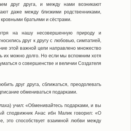
аем друг друга, и между нами возникают
кают даже между близкими родственниками,
 кровными братьями и сёстрами.
отря на нашу несовершенную природу и
носились друг к другу с любовью, симпатией,
ение этой важной цели направлено множество
ь их можно долго. Но если мы вспомним хотя
думаться о совершенстве и величии Создателя
бить друг друга, сближаться, преодолевать
едписание обмениваться подарками.
аха) учил: «Обменивайтесь подарками, и вы
ный сподвижник Анас ибн Малик говорил: «О
не, это способствует взаимной любви между