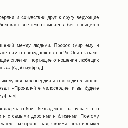
сердии и сочувствии друг к другу верующие
болевает, всё тело отзывается бессонницей и
ошений между людьми, Пророк (мир ему и
мне вам о наихудших из вас?» Они сказали:
яющие сплетни, портящие отношения любящих
нных» [Адаб муфрад].
ликодушия, милосердия и снисходительности.
азал: «Проявляйте милосердие, и вы будете
муфрад].
авладеть собой, безнадёжно разрушает его
о и с самыми дорогими и близкими. Поэтому
адание, контроль над своими негативными