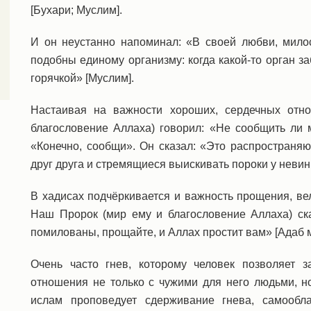
[Бухари; Муслим].
И он неустанно напоминал: «В своей любви, мило
подобны единому организму: когда какой-то орган за
горячкой» [Муслим].
Настаивая на важности хороших, сердечных отн
благословение Аллаха) говорил: «Не сообщить ли 
«Конечно, сообщи». Он сказал: «Это распростран
друг друга и стремящиеся выискивать пороки у неви
В хадисах подчёркивается и важность прощения, ве
Наш Пророк (мир ему и благословение Аллаха) ск
помилованы, прощайте, и Аллах простит вам» [Адаб 
Очень часто гнев, которому человек позволяет з
отношения не только с чужими для него людьми, н
ислам проповедует сдерживание гнева, самообл